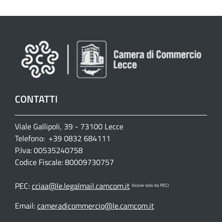
CONTATTI
Viale Gallipoli, 39 - 73100 Lecce
Telefono: +39 0832 684111
P.Iva: 00535240758
Codice Fiscale: 80009730757
PEC:
cciaa@le.legalmail.camcom.it
(riceve solo da PEC)
Email:
cameradicommercio@le.camcom.it