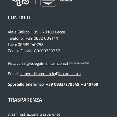
CONTATTI
Viale Gallipoli, 39 - 73100 Lecce
Telefono: +39 0832 684111
P.Iva: 00535240758
Codice Fiscale: 80009730757
PEC:
cciaa@le.legalmail.camcom.it
(riceve solo da PEC)
Email:
cameradicommercio@le.camcom.it
Sportello telefonico
+39 0832/279549 – 240769
TRASPARENZA
Amministrazione trasparente