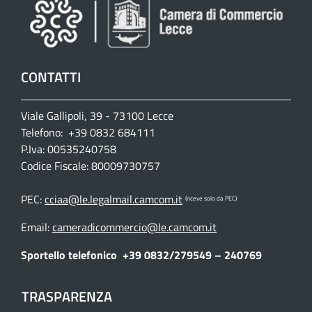
CONTATTI
Viale Gallipoli, 39 - 73100 Lecce
Telefono: +39 0832 684111
P.Iva: 00535240758
Codice Fiscale: 80009730757
PEC:
cciaa@le.legalmail.camcom.it
(riceve solo da PEC)
Email:
cameradicommercio@le.camcom.it
Sportello telefonico
+39 0832/279549 – 240769
TRASPARENZA