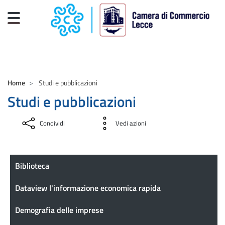
Salta al contenuto principale
CAMERE DI COMMERCIO D'ITALIA
Home
Studi e pubblicazioni
Studi e pubblicazioni
Condividi
Vedi azioni
Informazione Economica
Biblioteca
Dataview l'informazione economica rapida
Demografia delle imprese