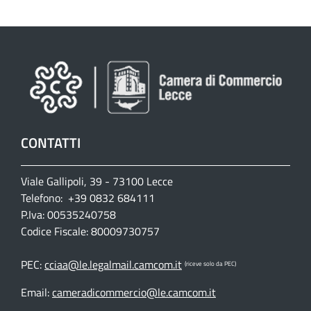
CONTATTI
Viale Gallipoli, 39 - 73100 Lecce
Telefono: +39 0832 684111
P.Iva: 00535240758
Codice Fiscale: 80009730757
PEC:
cciaa@le.legalmail.camcom.it
(riceve solo da PEC)
Email:
cameradicommercio@le.camcom.it