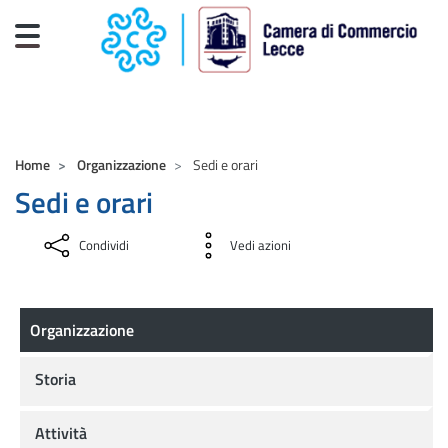
Salta al contenuto principale
CAMERE DI COMMERCIO D'ITALIA
Home
Organizzazione
Sedi e orari
Sedi e orari
Condividi
Vedi azioni
Organizzazione
Organizzazione
Storia
Attività