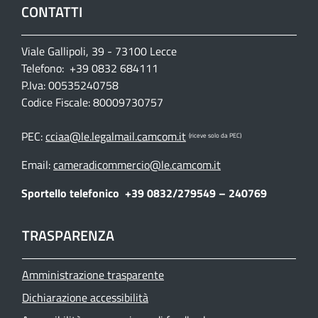
CONTATTI
Viale Gallipoli, 39 - 73100 Lecce
Telefono: +39 0832 684111
P.Iva: 00535240758
Codice Fiscale: 80009730757
PEC:
cciaa@le.legalmail.camcom.it
(riceve solo da PEC)
Email:
cameradicommercio@le.camcom.it
Sportello telefonico
+39 0832/279549 – 240769
TRASPARENZA
Amministrazione trasparente
Dichiarazione accessibilità